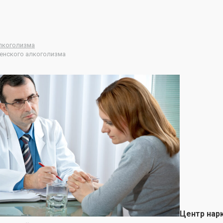
лкоголизма
енского алкоголизма
Центр нар