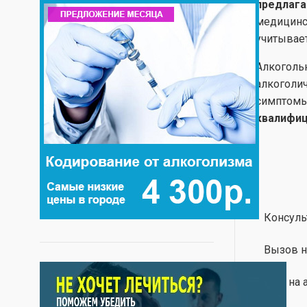
предлага
медицинс
учитывает
Алкоголь
алкоголич
симптомы
квалифиц
Консуль
Вызов н
Тест на 