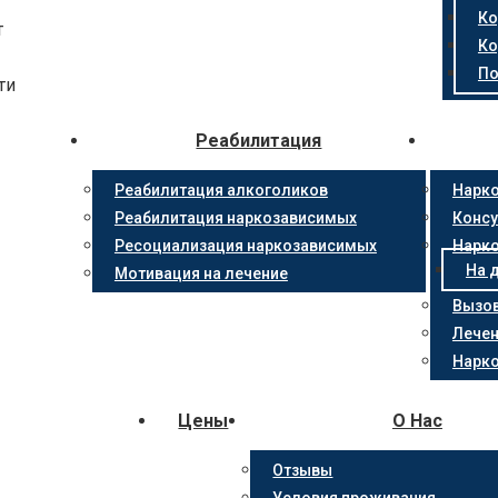
Ко
т
Ко
По
ти
Реабилитация
Реабилитация алкоголиков
Нарко
Реабилитация наркозависимых
Консу
Ресоциализация наркозависимых
Нарк
На 
Мотивация на лечение
Вызов
Лечен
Нарко
Цены
О Нас
Отзывы