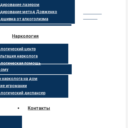
дирование лазером
дирование метод Довженко
Заказать
звонок
дшивка от алкоголизма
Наркология
логический центр
льтация нарколога
ологическая помощь
дому
 нарколога на дом
ие игромании
логический диспансер
Контакты