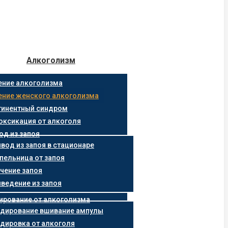
Алкоголизм
ение алкоголизма
ение женского алкоголизма
тинентный синдром
оксикация от алкоголя
од из запоя
вод из запоя в стационаре
пельница от запоя
чение запоя
ведение из запоя
ирование от алкоголизма
дирование вшивание ампулы
дировка от алкоголя