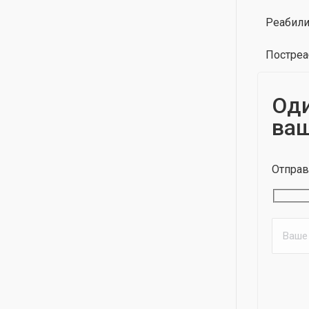
Реабили
Постреа
Оди
ваш
Отправ