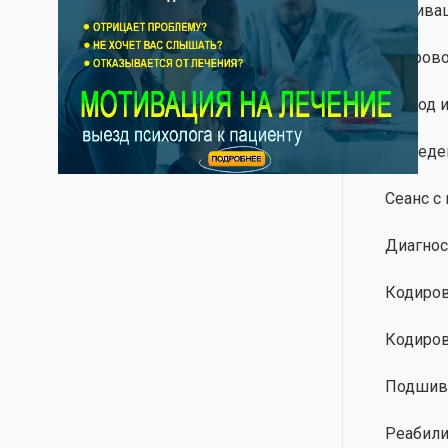
Мотивац
Сопрово
Вывод и
Выведен
Сеанс с
Диагнос
Кодиров
Кодиров
Подшива
Реабили