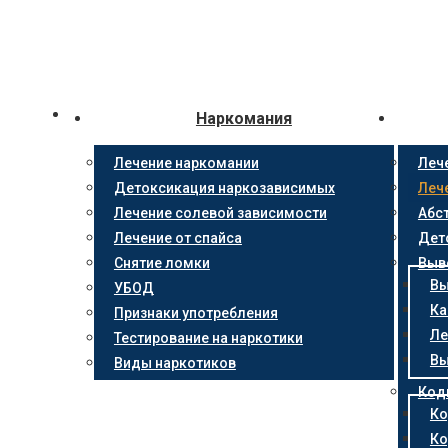
Наркомания
Лечение наркомании
Леч
Детоксикация наркозависимых
Леч
Лечение солевой зависимости
Абс
Лечение от спайса
Дет
Снятие ломки
Выв
Вы
УБОД
Ка
Признаки употребления
Ле
Тестирование на наркотики
Вы
Виды наркотиков
Код
Ко
Ко